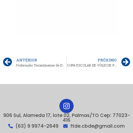
ANTERIOR
PRÓXIMO
Federação Tocantinense de Desporto Escolar entrega materiais esportivos para a Escola Estadual Irmã Aspásia, em Porto Nacional
COPA ESCOLAR DE VÔLEI DE PRAIA
906 Sul, Alameda 17, lote 02, Palmas/TO Cep: 77023-
416
(63) 9 9974-2649
ftde.cbde@gmail.com